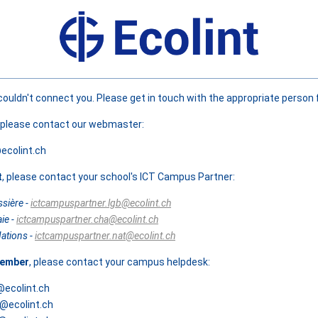
couldn't connect you. Please get in touch with the appropriate person f
, please contact our webmaster:
colint.ch
t
, please contact your school's ICT Campus Partner:
sière -
ictcampuspartner.lgb@ecolint.ch
ie -
ictcampuspartner.cha@ecolint.ch
ations -
ictcampuspartner.nat@ecolint.ch
 member
, please contact your campus helpdesk:
@ecolint.ch
@ecolint.ch