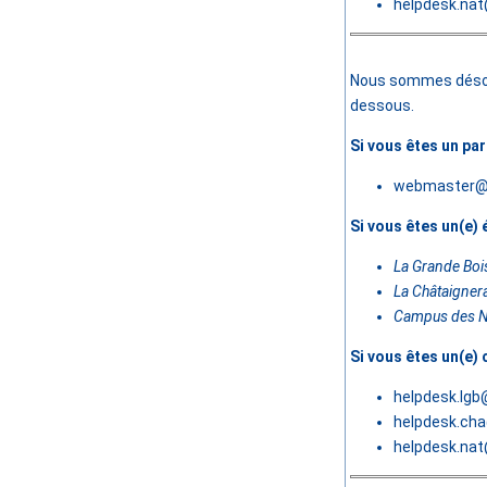
helpdesk.nat
Nous sommes désolé
dessous.
Si vous êtes un pa
webmaster@e
Si vous êtes un(e) e
La Grande Bois
La Châtaignera
Campus des N
Si vous êtes un(e)
helpdesk.lgb
helpdesk.cha
helpdesk.nat