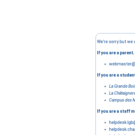
We're sorry but we 
If you are a parent
webmaster@e
If you are a studen
La Grande Bois
La Châtaignera
Campus des N
If you are a staff
helpdesk.lgb
helpdesk.cha