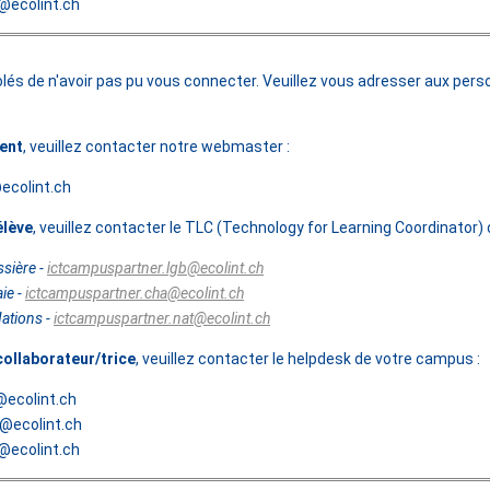
@ecolint.ch
s de n'avoir pas pu vous connecter. Veuillez vous adresser aux person
rent
, veuillez contacter notre webmaster :
colint.ch
́lève
, veuillez contacter le TLC (Technology for Learning Coordinator) d
sière -
ictcampuspartner.lgb@ecolint.ch
ie -
ictcampuspartner.cha@ecolint.ch
ations -
ictcampuspartner.nat@ecolint.ch
 collaborateur/trice
, veuillez contacter le helpdesk de votre campus :
@ecolint.ch
@ecolint.ch
@ecolint.ch